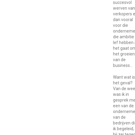
succesvol
werven van
verkopers 
dan vooral
voor die
onderneme
die ambitie
lef hebben 
het gaat o
het groeien
van de
business…
Want wat is
het geval?
Van de we
was ik in
gesprek me
een van de
onderneme
van de
bedrijven d
ik begeleid,
hij zei tege