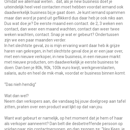
Omdat we allemaal weten… dat, als je new business doet je
uiteindelijk heel veel contacten moet hebben voordat iemand ook
daadwerkelijk business bij je gaat doen. Je kunt iemand spammen
maar dan word je pand uit geflikkerd dus daar heb je ook niks aan.
Dus wat doe je? De eerste maand een contact. de 2, 3 weken een
contact, dan weer een maand wachten, contact dan weer twee
weken wachten, contact. Snap je wat er gebeurt? Ondertussen
zijn we een paar maanden verder.
In het slechtste geval, zo is mijn ervaring want daar heb ik grijze
haren van gekregen, in het slechtste geval doe je er een jaar over,
met een nieuwe verkoper, in new business, in een nieuwe markt
met nieuwe producten, om daadwerkelijk je eerste business te
doen. Dan ben je 80k, 90k, 100k euro kwijt, werkgeverslasten,
salaris, auto en heel de mik-mak, voordat er business binnen komt.
“Das nieh hendig”
Wat dan wel?
Neem dan verkopers aan, die vandaag bij jouw doelgroep aan tafel
zitten, praten over een product wat lijkt op dat van jou.
Want wat gebeurt er namelijk, op het moment dat je hem of haar
als verkoper aanneemt? Dan belt die desbetreffende persoon op
vrijdag naar zijn contactpersonen, en dan zeggen ze: “Hey Kees, je