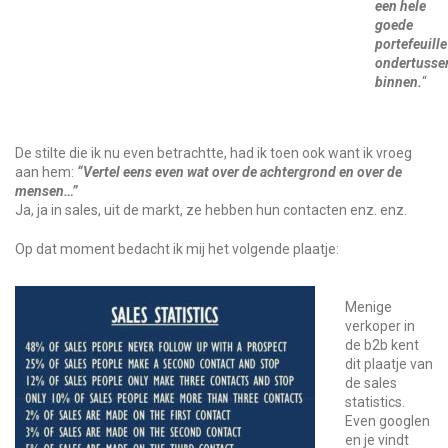
een hele
goede
portefeuille
ondertusse
binnen.
“
De stilte die ik nu even betrachtte, had ik toen ook want ik vroeg
aan hem:
“Vertel eens even wat over de achtergrond en over de
mensen…”
Ja, ja in sales, uit de markt, ze hebben hun contacten enz. enz.
Op dat moment bedacht ik mij het volgende plaatje:
Menige
verkoper in
de b2b kent
dit plaatje van
de sales
statistics.
Even googlen
en je vindt