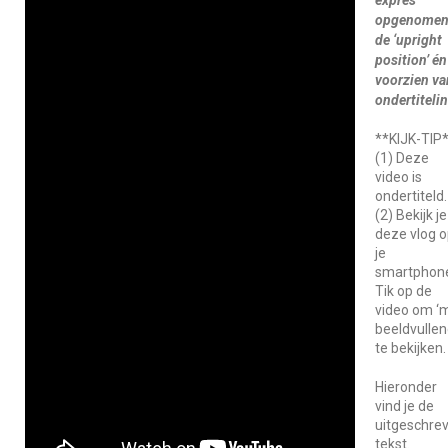
expres
opgenomen
de ‘upright
position’ én
voorzien va
ondertitelin
**KIJK-TIP
(1) Deze
video is
ondertiteld.
(2) Bekijk je
deze vlog 
je
smartphon
Tik op de
video om ‘
beeldvulle
te bekijken.
Hieronder
vind je de
uitgeschre
tekst.