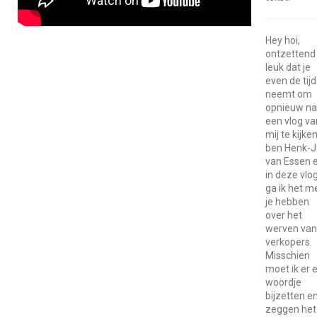
Hey hoi,
ontzettend
leuk dat je
even de tijd
neemt om
opnieuw na
een vlog va
mij te kijken
ben Henk-
van Essen 
in deze vlo
ga ik het m
je hebben
over het
werven van
verkopers.
Misschien
moet ik er 
woordje
bijzetten e
zeggen het