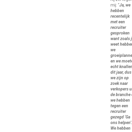
mij: “
Ja, we
hebben
recentelijk
met een
recruiter
gesproken
want zoals 
weet hebbe
we
groeiplann
en we moet
echt knalle
dit jaar, dus
we zijn op
zoek naar
verkopers u
de branche 
we hebben
tegen een
recruiter
gezegd ‘Ga
ons helpen’
We hebben