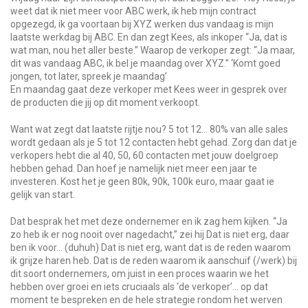
weet dat ik niet meer voor ABC werk, ik heb mijn contract
opgezegd, ik ga voortaan bij XYZ werken dus vandaag is mijn
laatste werkdag bij ABC. En dan zegt Kees, als inkoper “Ja, dat is
wat man, nou het aller beste.” Waarop de verkoper zegt: “Ja maar,
dit was vandaag ABC, ik bel je maandag over XYZ.” ‘Komt goed
jongen, tot later, spreek je maandag’
En maandag gaat deze verkoper met Kees weer in gesprek over
de producten die jij op dit moment verkoopt.
Want wat zegt dat laatste rijtje nou? 5 tot 12… 80% van alle sales
wordt gedaan als je 5 tot 12 contacten hebt gehad. Zorg dan dat je
verkopers hebt die al 40, 50, 60 contacten met jouw doelgroep
hebben gehad. Dan hoef je namelijk niet meer een jaar te
investeren. Kost het je geen 80k, 90k, 100k euro, maar gaat ie
gelijk van start.
Dat besprak het met deze ondernemer en ik zag hem kijken. “Ja
zo heb ik er nog nooit over nagedacht,” zei hij Dat is niet erg, daar
ben ik voor… (duhuh) Dat is niet erg, want dat is de reden waarom
ik grijze haren heb. Dat is de reden waarom ik aanschuif (/werk) bij
dit soort ondernemers, om juist in een proces waarin we het
hebben over groei en iets cruciaals als ‘de verkoper’… op dat
moment te bespreken en de hele strategie rondom het werven