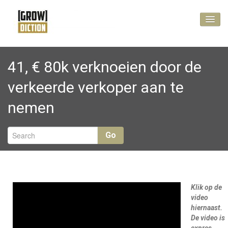
Vlog
41, € 80k verknoeien door de
No Cure, Pay Less
verkeerde verkoper aan te
Kennis maken?
nemen
Go
Klik op de
video
hiernaast.
De video is