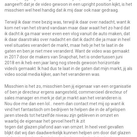
aangeeft dat je de video gewoon in een upright position kijkt, is het
misschien wel heel handig dat ik mij daar ook naar gedraag.
Terwijl ik daar mee bezig was, terwijl ik daar over nadacht, want ik
kom net van het strand vandaan maar daar waait het zo hard dat
ik dacht ik ga maar weer even een vlog vanuit de auto maken, dat
ik daar daarstraks over nadacht en dat ik dacht die ja maar in heel
veel situaties verandert de markt, maar heb je het te laat in de
gaten en ben je niet mee veranderd. Want de video was gemaakt
in 2017 door de makers van Snapchat, het is ondertussen juni
2018 en ik heb een jaar lang nog steeds gewoon horizontale
video’s gemaakt. Ik had dus te laat in de gaten dat mijn markt, jij als
video social media kijker, aan het veranderen was.
Misschien is het zo, misschien ben jij eigenaar van een organisatie
of ben je directeur ergens aangesteld, commercieel directeur of
sales manager en merk je dat je markt aan het veranderen is.
Nou doe me dan een lol… neem dan contact met mij op want ik
vind het fantastisch om bedrijven te helpen die in de afgelopen
jaren steeds tot hetzelfde niveau zijn gebleven in omzet en
waarbij de eigenaar het gevoel heeft ik zit
tegen dat glazen plafond aan van omzet. In heel veel gevallen
blijkt dat wij dan daadwerkelijk kunnen helpen om door dat glazen