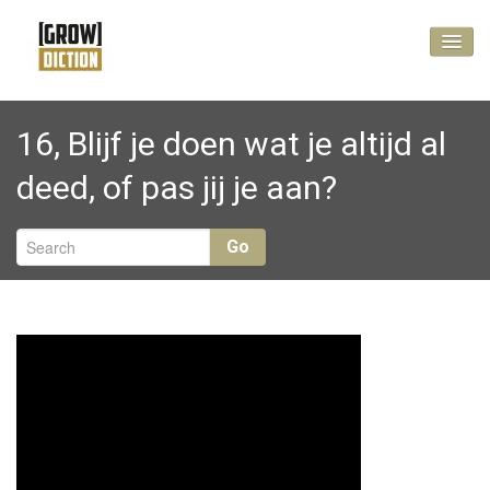
Vlog
16, Blijf je doen wat je altijd al
No Cure, Pay Less
deed, of pas jij je aan?
Kennis maken?
Go