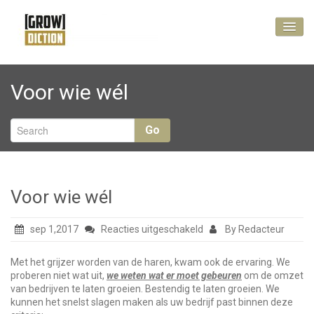
Vlog
Voor wie wél
No Cure, Pay Less
Kennis maken?
Go
Voor wie wél
voor
sep 1,2017
Reacties uitgeschakeld
By Redacteur
Voor
wie
Met het grijzer worden van de haren, kwam ook de ervaring. We
wél
proberen niet wat uit,
we weten wat er moet gebeuren
om de omzet
van bedrijven te laten groeien. Bestendig te laten groeien. We
kunnen het snelst slagen maken als uw bedrijf past binnen deze