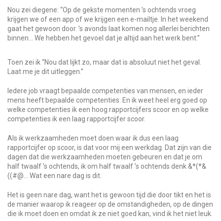
Nou zei diegene: “Op de gekste momenten ’s ochtends vroeg
krijgen we of een app of we krijgen een e-mailtje. In het weekend
gaat het gewoon door. ’s avonds laat komen nog allerlei berichten
binnen… We hebben het gevoel dat je altijd aan het werk bent.”
Toen zei ik “Nou dat lijkt zo, maar dat is absoluut niet het geval.
Laat me je dit uitleggen.”
Iedere job vraagt bepaalde competenties van mensen, en ieder
mens heeft bepaalde competenties. En ik weet heel erg goed op
welke competenties ik een hoog rapportcijfers scoor en op welke
competenties ik een laag rapportcijfer scoor.
Als ik werkzaamheden moet doen waar ik dus een laag
rapportcijfer op scoor, is dat voor mij een werkdag. Dat zijn van die
dagen dat die werkzaamheden moeten gebeuren en dat je om
half twaalf ’s ochtends, ik om half twaalf ’s ochtends denk &*(*&
((#@… Wat een nare dag is dit.
Het is geen nare dag, want het is gewoon tijd die door tikt en het is
de manier waarop ik reageer op de omstandigheden, op de dingen
die ik moet doen en omdat ik ze niet goed kan, vind ik het niet leuk.