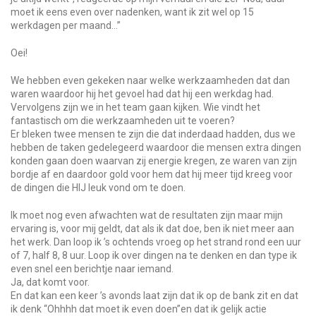
moet ik eens even over nadenken, want ik zit wel op 15
werkdagen per maand…”
Oei!
We hebben even gekeken naar welke werkzaamheden dat dan
waren waardoor hij het gevoel had dat hij een werkdag had.
Vervolgens zijn we in het team gaan kijken. Wie vindt het
fantastisch om die werkzaamheden uit te voeren?
Er bleken twee mensen te zijn die dat inderdaad hadden, dus we
hebben de taken gedelegeerd waardoor die mensen extra dingen
konden gaan doen waarvan zij energie kregen, ze waren van zijn
bordje af en daardoor gold voor hem dat hij meer tijd kreeg voor
de dingen die HIJ leuk vond om te doen.
Ik moet nog even afwachten wat de resultaten zijn maar mijn
ervaring is, voor mij geldt, dat als ik dat doe, ben ik niet meer aan
het werk. Dan loop ik ’s ochtends vroeg op het strand rond een uur
of 7, half 8, 8 uur. Loop ik over dingen na te denken en dan type ik
even snel een berichtje naar iemand.
Ja, dat komt voor.
En dat kan een keer ’s avonds laat zijn dat ik op de bank zit en dat
ik denk “Ohhhh dat moet ik even doen”en dat ik gelijk actie