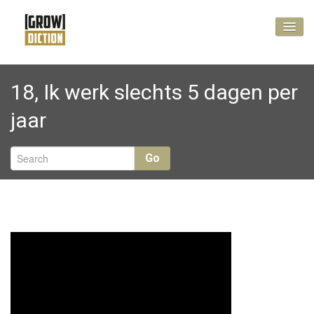
Vlog
18, Ik werk slechts 5 dagen per
No Cure, Pay Less
jaar
Kennis maken?
Go