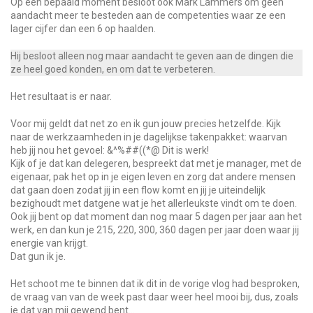
Op een bepaald moment besloot ook Mark Lammers om geen
aandacht meer te besteden aan de competenties waar ze een
lager cijfer dan een 6 op haalden.
Hij besloot alleen nog maar aandacht te geven aan de dingen die
ze heel goed konden, en om dat te verbeteren.
Het resultaat is er naar.
Voor mij geldt dat net zo en ik gun jouw precies hetzelfde. Kijk
naar de werkzaamheden in je dagelijkse takenpakket: waarvan
heb jij nou het gevoel: &^%##((*@ Dit is werk!
Kijk of je dat kan delegeren, bespreekt dat met je manager, met de
eigenaar, pak het op in je eigen leven en zorg dat andere mensen
dat gaan doen zodat jij in een flow komt en jij je uiteindelijk
bezighoudt met datgene wat je het allerleukste vindt om te doen.
Ook jij bent op dat moment dan nog maar 5 dagen per jaar aan het
werk, en dan kun je 215, 220, 300, 360 dagen per jaar doen waar jij
energie van krijgt.
Dat gun ik je.
Het schoot me te binnen dat ik dit in de vorige vlog had besproken,
de vraag van van de week past daar weer heel mooi bij, dus, zoals
je dat van mij gewend bent…