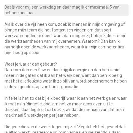
Dat is voor mij een werkdag en daar mag ik er maximaal 5 van
hebben per jaar.
Als ik over die vijf heen kom, zoek ik mensen in mijn omgeving of
binnen mijn team die het fantastisch vinden om dat soort
werkzaamheden te doen, want dan mogen zij hatsjiekidee, mooi
die werkzaamheden van mij overnemen. Waarom? Dan kan ik
namelijk doen de werkzaamheden, waar ik in mijn competenties
heel hoog op scoor.
Weet je wat er dan gebeurt?
Dan kom ik in een flow en dan krijg ik energie en dan heb ik niet
meer in de gaten dat ik aan het werk ben,want dan ben ik bezig
met het allerleukste waar ik zo blij van word: ondernemers helpen
in de volgende stap van hun organisatie.
In feite is het zo dat bij elk bedrijf waar ik aan het werk ga en waar
ik met mijn ‘dingetje’ doe, om het zo maar eens even uit te
drukken, daar leg ik uit dat ook ik wil dat de mensen van dat team
maximaal 5 werkdagen per jaar hebben.
Diegene die van de week tegen mij zei “Zeg ik heb het gevoel dat
je altijd werkt”, reageerde op mijn verhaal en die zei “Nou, daar